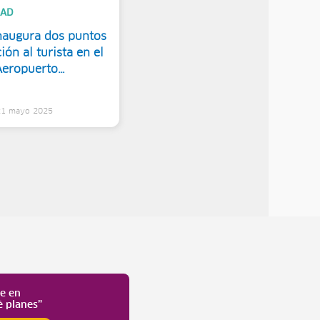
DAD
naugura dos puntos
ión al turista en el
eropuerto
cional Jorge Chávez
 21 mayo 2025
te en
é planes”