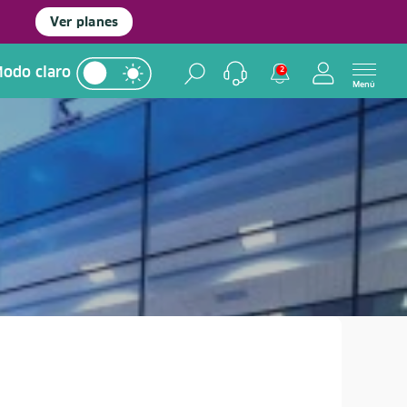
Ver planes
odo claro
2
Menú