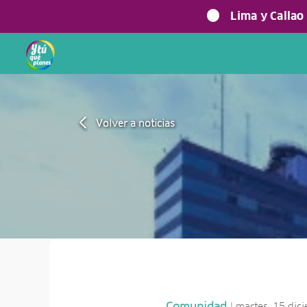
Lima y Callao
Volver a noticias
| martes, 15 di