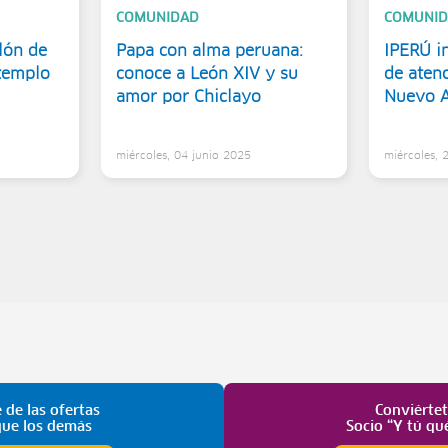
COMUNIDAD
COMUNI
lón de
Papa con alma peruana:
IPERÚ i
 templo
conoce a León XIV y su
de atenc
amor por Chiclayo
Nuevo A
Interna
miércoles, 04 junio 2025
miércoles,
 de las ofertas
Conviérte
que los demás
Socio “Y tú qu