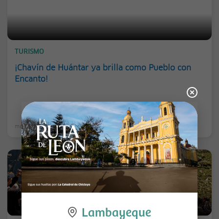
TURISMO
¡Chavín de Huántar ya brilla como Pueblo con
Encanto!
martes, 23 septiembre 2025
Lambayeque