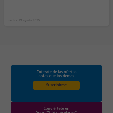
martes, 19 agosto 2025
Entérate de las ofertas
antes que los demás
Suscribirme
Conviértete en
Socio “Y tú qué planes”