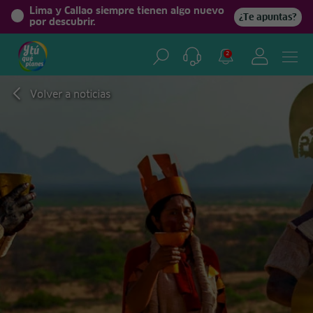
Lima y Callao siempre tienen algo nuevo
¿Te apuntas?
por descubrir.
2
Volver a noticias