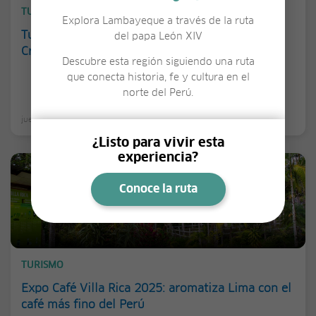
TURISMO
Explora Lambayeque a través de la ruta
Turismo en el Valle del Colca: restricción en la
del papa León XIV
Cruz del Cóndor
Descubre esta región siguiendo una ruta
que conecta historia, fe y cultura en el
norte del Perú.
jueves, 21 agosto 2025
¿Listo para vivir esta
experiencia?
Conoce la ruta
TURISMO
Expo Café Villa Rica 2025: aromatiza Lima con el
café más fino del Perú