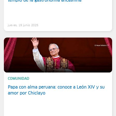
templo de la gastronomía ancashina
jueves, 19 junio 2025
COMUNIDAD
Papa con alma peruana: conoce a León XIV y su
amor por Chiclayo