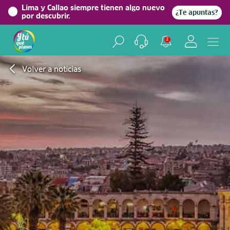
Lima y Callao siempre tienen algo nuevo
¿Te apuntas?
por descubrir.
2
Volver a noticias