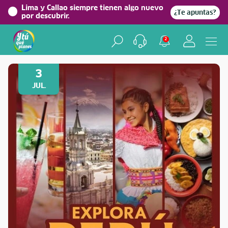
Lima y Callao siempre tienen algo nuevo
¿Te apuntas?
por descubrir.
2
Volver a Festividades
3
JUL.