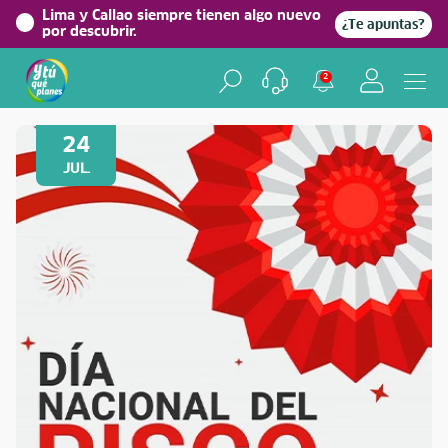
Lima y Callao siempre tienen algo nuevo
¿Te apuntas?
por descubrir.
2
Volver a Festividades
24
JUL.