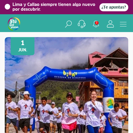
Lima y Callao siempre tienen algo nuevo
¿Te apuntas?
por descubrir.
2
Volver a Festividades
1
JUN.