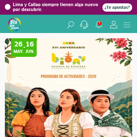
Lima y Callao siempre tienen algo nuevo
¿Te apuntas?
por descubrir.
2
Volver a Festividades
26
16
-
MAY.
JUN.