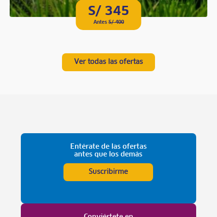
S/ 345
Antes
S/ 400
Ver todas las ofertas
Entérate de las ofertas
antes que los demás
Suscribirme
Conviértete en