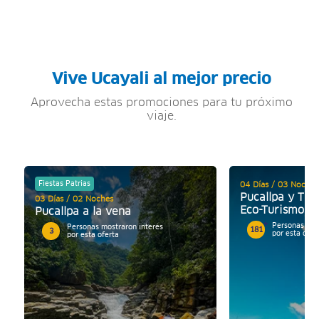
Vive Ucayali al mejor precio
Aprovecha estas promociones para tu próximo
viaje.
Fiestas Patrias
04 Días / 03 Noches
Pucallpa y Ting
03 Días / 02 Noches
Eco-Turismo
Pucallpa a la vena
Personas mos
Personas mostraron interés
181
3
por esta ofer
por esta oferta