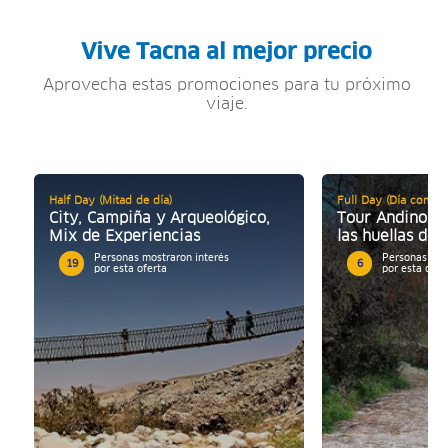
Vive Tacna al mejor precio
Aprovecha estas promociones para tu próximo
viaje.
Half Day (Mitad de día)
Full Day (Día comple
City, Campiña y Arqueológico,
Tour Andino Ta
Mix de Experiencias
las huellas del
Personas mostraron interés
Personas mos
19
6
por esta oferta
por esta ofer