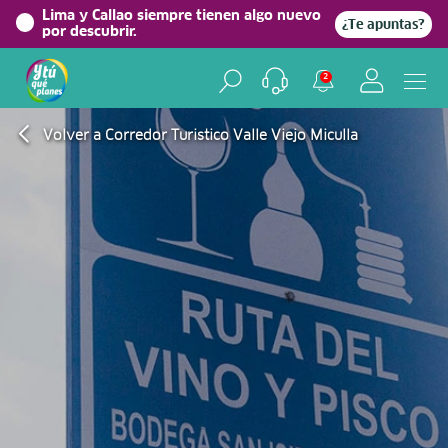
Lima y Callao siempre tienen algo nuevo
¿Te apuntas?
por descubrir.
2
Volver a Corredor Turistico Valle Viejo Miculla