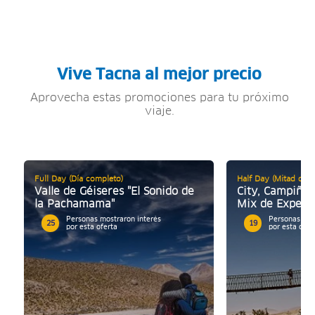
Vive Tacna al mejor precio
Aprovecha estas promociones para tu próximo
viaje.
Full Day (Día completo)
Half Day (Mitad de d
Valle de Géiseres "El Sonido de
City, Campiña 
la Pachamama"
Mix de Experi
Personas mostraron interés
Personas mos
25
19
por esta oferta
por esta ofer