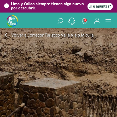
Lima y Callao siempre tienen algo nuevo
¿Te apuntas?
por descubrir.
2
Volver a Corredor Turistico Valle Viejo Miculla