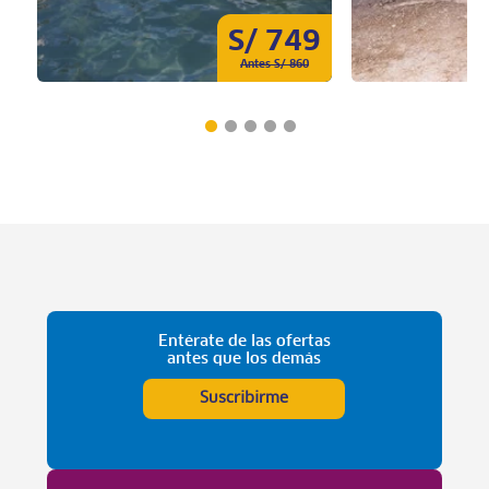
S/ 749
Antes S/ 860
Entérate de las ofertas
antes que los demás
Suscribirme