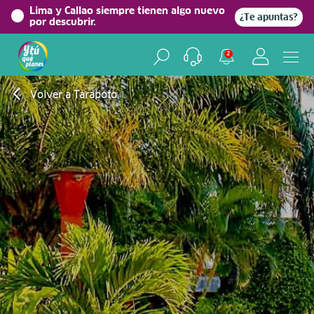
Lima y Callao siempre tienen algo nuevo
¿Te apuntas?
por descubrir.
2
Volver a Tarapoto