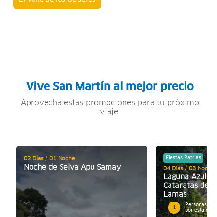
El Valle de los Géiseres
Vive San Martín al mejor precio
Aprovecha estas promociones para tu próximo
viaje.
Fiestas Patrias
02 Días / 01 Noche
Noche de Selva Apu Samay
04 Días / 03 Noches
Laguna Azul, A
Cataratas de A
Lamas
Personas mos
1
por esta ofer