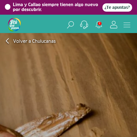
Lima y Callao siempre tienen algo nuevo
¿Te apuntas?
por descubrir.
2
Volver a Chulucanas