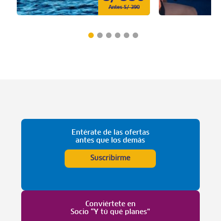
Antes S/ 390
Entérate de las ofertas
antes que los demás
Suscribirme
Conviértete en
Socio “Y tú qué planes”