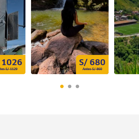
 1026
S/ 680
tes S/ 1129
Antes S/ 860