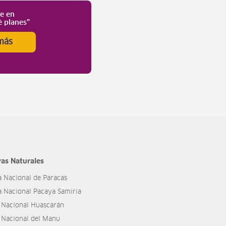
te en
é planes”
más
as Naturales
a Nacional de Paracas
a Nacional Pacaya Samiria
 Nacional Huascarán
 Nacional del Manu