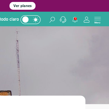
Ver planes
odo claro
2
Menú