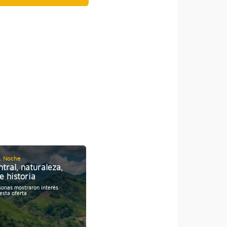
1 Noche
Half Day (Mitad de día)
ntral, naturaleza,
Yanachaga Chemillen
e historia
Personas mostraron interés
8
por esta oferta
sonas mostraron interés
esta oferta