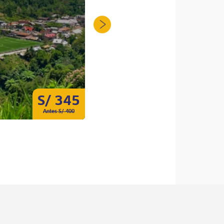
S/ 345
S/ 100
Antes S/ 400
Antes S/ 180