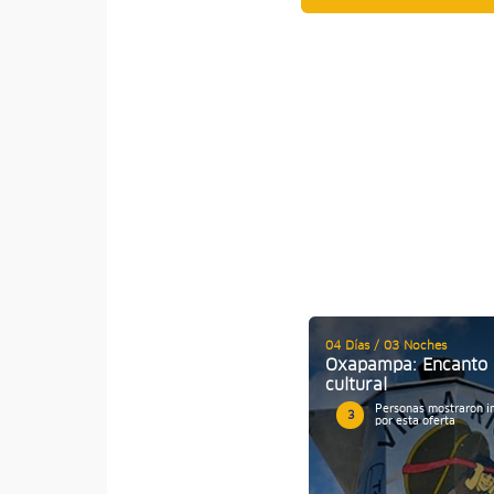
04 Días / 03 Noches
Oxapampa: Encanto 
cultural
Personas mostraron i
3
por esta oferta