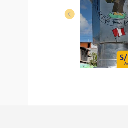
S/
An