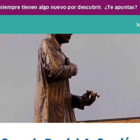
 siempre tienen algo nuevo por descubrir.
¿Te apuntas?
M