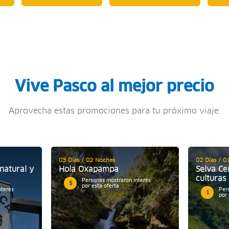
Vive Pasco al mejor precio
Aprovecha estas promociones para tu próximo viaje.
03 Días / 02 Noches
02 Días / 0
natural y
Hola Oxapampa
Selva Ce
culturas 
Personas mostraron interés
5
por esta oferta
nterés
Per
1
por 