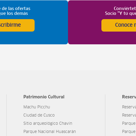
 de las ofertas
Conviérte
que los demás
Socio “Y tú qu
scribirme
Conoce 
Patrimonio Cultural
Reserv
Machu Picchu
Reserv
Ciudad de Cusco
Reserv
Sitio arqueológico Chavín
Parque
Parque Nacional Huascarán
Parque