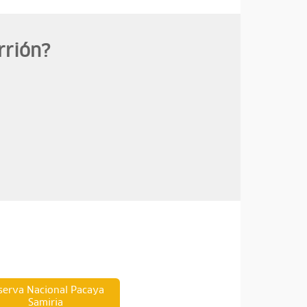
rrión?
serva Nacional Pacaya
Samiria