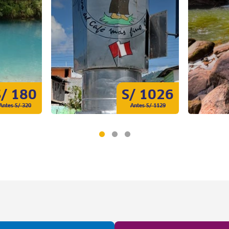
S/ 180
S/ 1026
Antes S/ 320
Antes S/ 1129