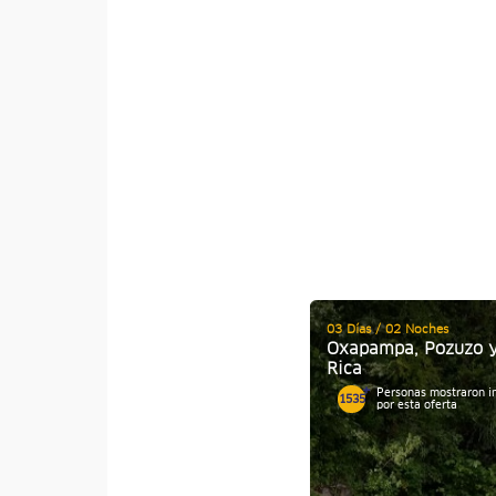
03 Días / 02 Noches
Oxapampa, Pozuzo y 
Rica
Personas mostraron i
1535
por esta oferta