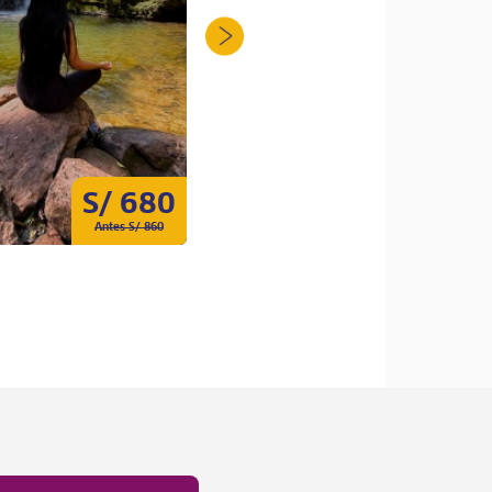
S/ 680
S/ 609
Antes S/ 860
Antes S/ 870