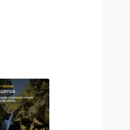
Fin de semana largo
2 Noches
apampa
04 Días / 03 Noches
Oxapampa en Feriados
sonas mostraron interés
esta oferta
Personas mostraron interés
17
por esta oferta