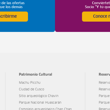
 de las ofertas
Conviérte
que los demás
Socio “Y tú qu
scribirme
Conoce 
Patrimonio Cultural
Reserv
Machu Picchu
Reserv
Ciudad de Cusco
Reserv
Sitio arqueológico Chavín
Parque
Parque Nacional Huascarán
Parque
Complejo arqueológico Chan Chan
Reserv