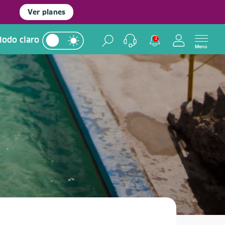
Ver planes
odo claro
2
Menú