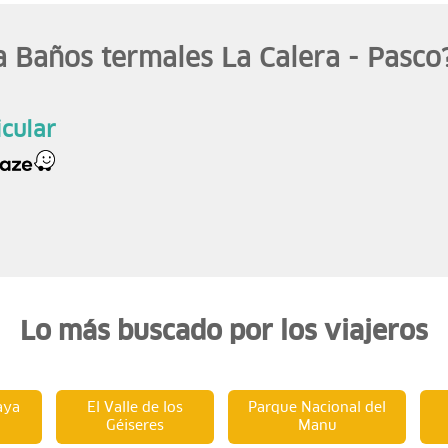
a Baños termales La Calera - Pasco
icular
Lo más buscado por los viajeros
aya
El Valle de los
Parque Nacional del
Géiseres
Manu