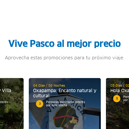
Vive Pasco al mejor precio
Aprovecha estas promociones para tu próximo viaje.
04 Días / 03 Noches
03 Días / 0
Villa
Oxapampa: Encanto natural y
Hola Ox
cultural
Per
5
por 
nterés
Personas mostraron interés
3
por esta oferta