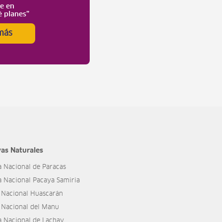
te en
é planes”
más
as Naturales
a Nacional de Paracas
a Nacional Pacaya Samiria
 Nacional Huascarán
 Nacional del Manu
a Nacional de Lachay