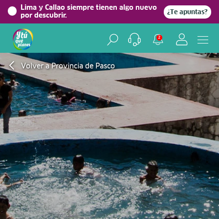
Lima y Callao siempre tienen algo nuevo
¿Te apuntas?
por descubrir.
2
Volver a Provincia de Pasco