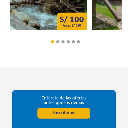
S/ 100
Antes S/ 180
Entérate de las ofertas
antes que los demás
Suscribirme