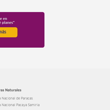
te en
é planes”
más
as Naturales
a Nacional de Paracas
a Nacional Pacaya Samiria