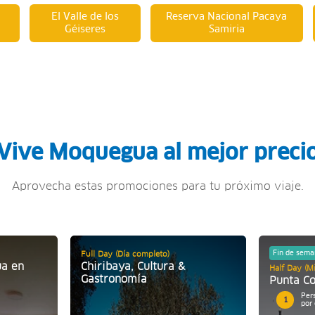
El Valle de los
Reserva Nacional Pacaya
Géiseres
Samiria
Vive Moquegua al mejor preci
Aprovecha estas promociones para tu próximo viaje.
Fin de sema
Full Day (Día completo)
ua en
Chiribaya, Cultura &
Half Day (Mi
Gastronomía
Punta Co
Per
1
por 