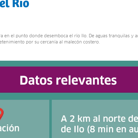
el Río
a en el punto donde desemboca el río Ilo. De aguas tranquilas y ar
retenimiento por su cercanía al malecón costero.