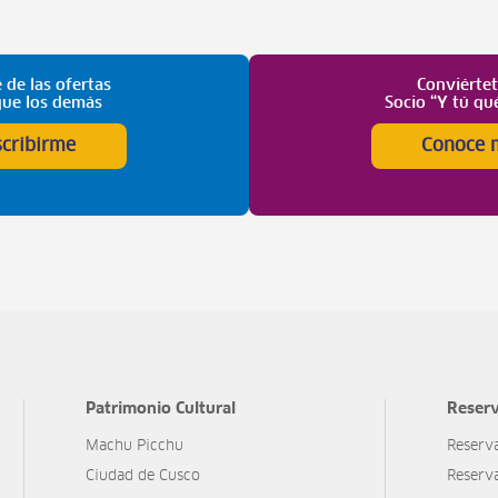
 de las ofertas
Conviérte
que los demás
Socio “Y tú qu
scribirme
Conoce 
Patrimonio Cultural
Reserv
Machu Picchu
Reserv
Ciudad de Cusco
Reserv