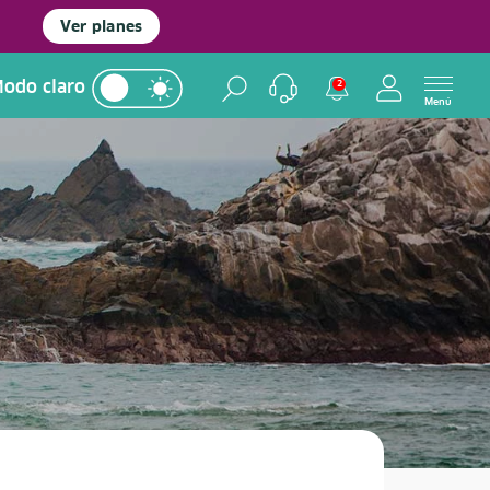
Ver planes
odo claro
2
Menú