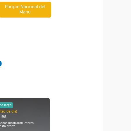
Parque Nacional del
Manu
o
na largo
Fin de semana largo
tad de día)
Half Day (Mitad de día)
les
Explora Punta Coles:
Naturaleza y Fauna en Ilo
sonas mostraron interés
esta oferta