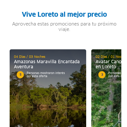
Vive Loreto al mejor precio
Aprovecha estas promociones para tu próximo
viaje.
04 Días / 03 Noches
02 Días / 01 Noche
Amazonas Maravilla Encantada
Avatar Canopy 
Aventura
en Loreto
Personas mostraron interés
Personas mos
5
3
por esta oferta
por esta ofer