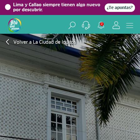
Lima y Callao siempre tienen algo nuevo
¿Te apuntas?
por descubrir.
2
Volver a La Ciudad de Iquitos