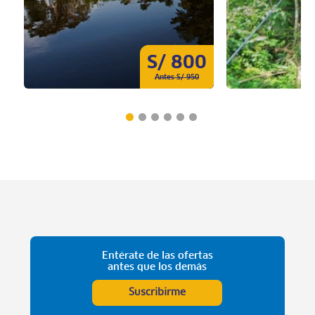
S/ 800
Antes S/ 950
Entérate de las ofertas
antes que los demás
Suscribirme