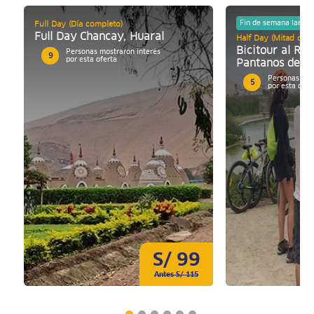
Fin de semana largo
Full Day (Día completo)
Full Day Chancay, Huaral
Half Day (Mitad de d
Bicitour al Ref
Personas mostraron interés
9
por esta oferta
Pantanos de Vi
Personas mos
5
por esta ofer
S/ 99
Antes S/ 115