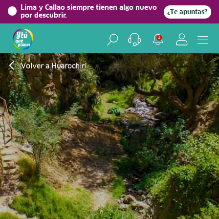
Lima y Callao siempre tienen algo nuevo
¿Te apuntas?
por descubrir.
2
Volver a Huarochirí