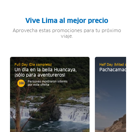
Vive Lima al mejor precio
Aprovecha estas promociones para tu próximo
viaje.
Full Day (Día completo)
Half Day (Mitad de d
Un día en la bella Huancaya,
Pachacamac y
¡sólo para aventureros!
Personas mostraron interés
166
por esta oferta