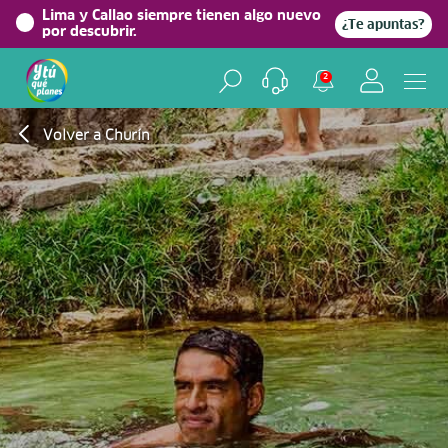
Lima y Callao siempre tienen algo nuevo
¿Te apuntas?
por descubrir.
2
Volver a Churín