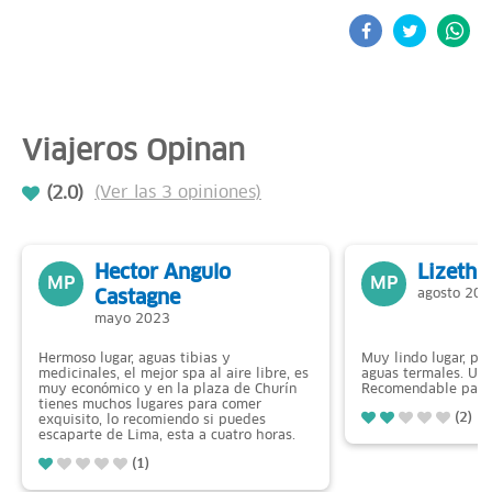
Viajeros Opinan
(2.0)
(Ver las 3 opiniones)
Hector Angulo
Lizeth Ve
MP
MP
agosto 2022
Castagne
mayo 2023
Hermoso lugar, aguas tibias y
Muy lindo lugar, piscina
medicinales, el mejor spa al aire libre, es
aguas termales. Un pai
muy económico y en la plaza de Churín
Recomendable para ir y
tienes muchos lugares para comer
(2)
exquisito, lo recomiendo si puedes
escaparte de Lima, esta a cuatro horas.
(1)