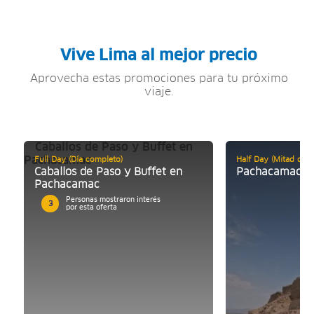
Vive Lima al mejor precio
Aprovecha estas promociones para tu próximo
viaje.
Full Day (Día completo)
Half Day (Mitad de d
Caballos de Paso y Buffet en
Pachacamac y
Pachacamac
Personas mostraron interés
3
por esta oferta