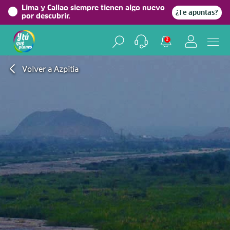
Lima y Callao siempre tienen algo nuevo
¿Te apuntas?
por descubrir.
2
Volver a Azpitia