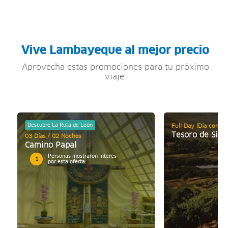
Vive Lambayeque al mejor precio
Aprovecha estas promociones para tu próximo
viaje.
Descubre La Ruta de León
Full Day (Día comple
Tesoro de Sipá
03 Días / 02 Noches
Camino Papal
Personas mostraron interés
1
por esta oferta