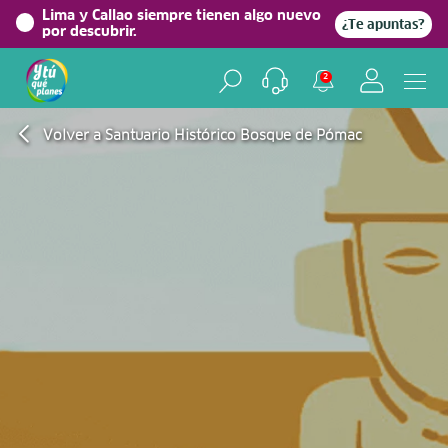
Lima y Callao siempre tienen algo nuevo
¿Te apuntas?
por descubrir.
2
Volver a Santuario Histórico Bosque de Pómac