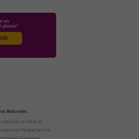
te en
é planes”
más
as Naturales
a Nacional de Paracas
a Nacional Pacaya Samiria
 Nacional Huascarán