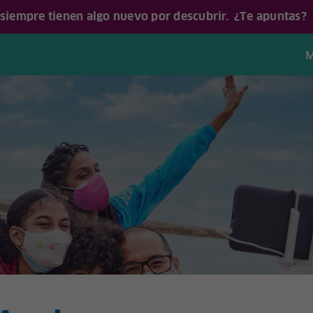
 siempre tienen algo nuevo por descubrir.
¿Te apuntas?
M