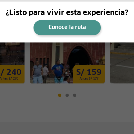
¿Listo para vivir esta experiencia?
Conoce la ruta
S/ 240
S/ 159
Antes S/ 270
Antes S/ 177