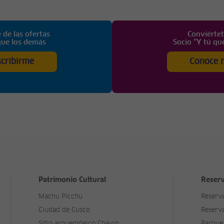
 de las ofertas
Conviérte
que los demás
Socio “Y tú qu
scribirme
Conoce 
Patrimonio Cultural
Reserv
Machu Picchu
Reserv
Ciudad de Cusco
Reserv
Sitio arqueológico Chavín
Parque