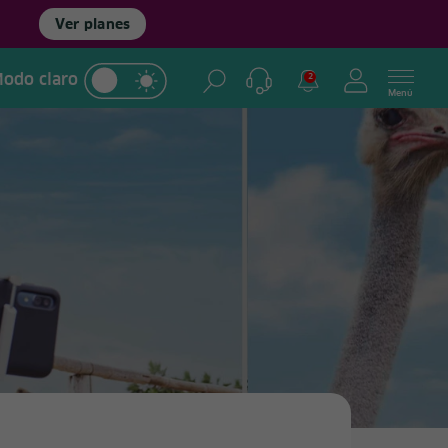
Ver planes
odo claro
2
Menú