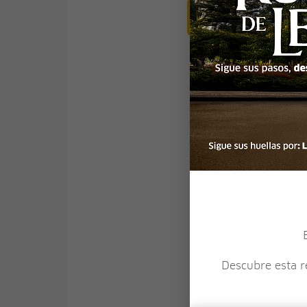
Balneario de Puerto
Malabrigo
V
Descubre La Ruta de León
Full Day (Día completo)
Descubre esta re
Ruta de la Gracia: P
Papa León XIV en Ch