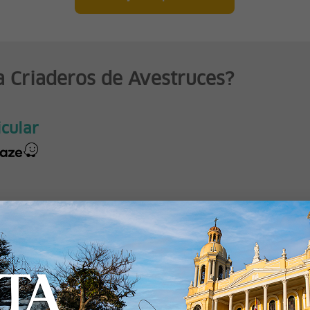
a Criaderos de Avestruces?
icular
Lo más buscado por los viajeros