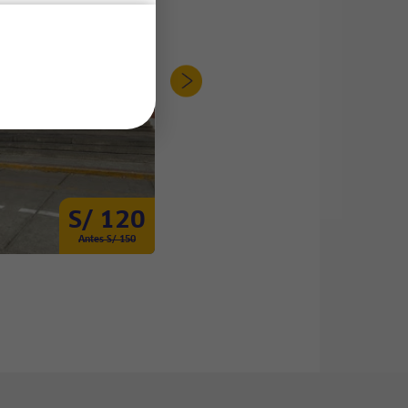
S/ 120
S/ 250
Antes S/ 150
Antes S/ 280