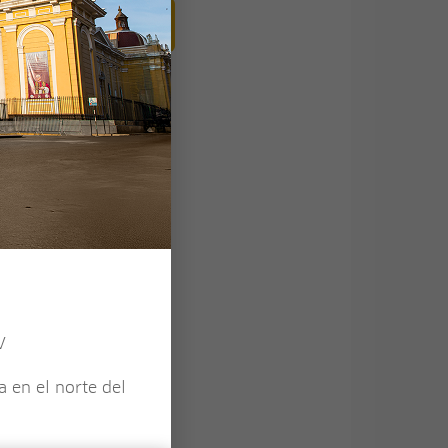
El Valle de los
Géiseres
io
V
 Ruta de León
Descubre La Ruta de León
ía completo)
Full Day (Día completo)
a en el norte del
 pasos de León XIV
Ruta de León: El Milagro de
la Fe y la Tradición Etenana