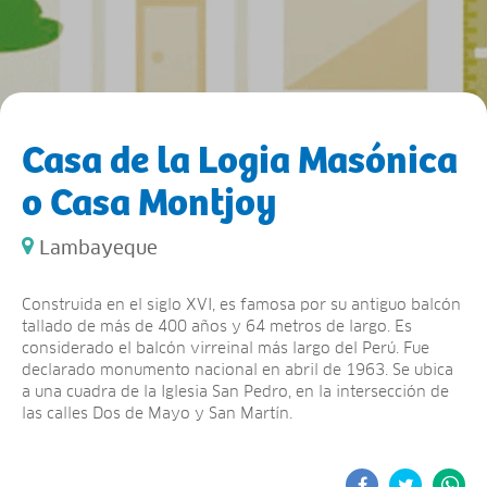
Casa de la Logia Masónica
o Casa Montjoy
Lambayeque
Construida en el siglo XVI, es famosa por su antiguo balcón
tallado de más de 400 años y 64 metros de largo. Es
considerado el balcón virreinal más largo del Perú. Fue
declarado monumento nacional en abril de 1963. Se ubica
a una cuadra de la Iglesia San Pedro, en la intersección de
las calles Dos de Mayo y San Martín.