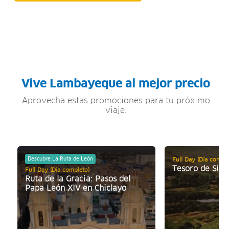
Vive Lambayeque al mejor precio
Aprovecha estas promociones para tu próximo
viaje.
Descubre La Ruta de León
Full Day (Día comple
Tesoro de Sipá
Full Day (Día completo)
Ruta de la Gracia: Pasos del
Papa León XIV en Chiclayo