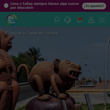
Lima y Callao siempre tienen algo nuevo
¿Te apuntas?
por descubrir.
2
Volver a Ciudad de Chiclayo