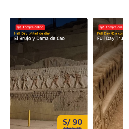
Compra online
Compra online
Half Day (Mitad de día)
Full Day (Día comple
El Brujo y Dama de Cao
Full Day Trujil
S/ 90
Antes S/ 135