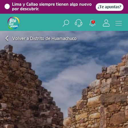
Lima y Callao siempre tienen algo nuevo
¿Te apuntas?
por descubrir.
2
Volver a Distrito de Huamachuco