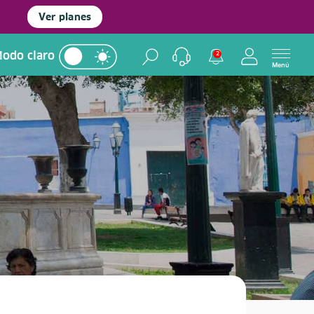
Ver planes
odo claro
2
Menú