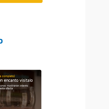
o
ía completo)
Compra online
un encanto visitalo
Full Day (Día completo)
sonas mostraron interés
Trujillo Full Day | Chan Chan
esta oferta
y Huaca de la Luna