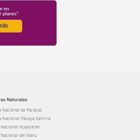
te en
é planes”
más
as Naturales
a Nacional de Paracas
a Nacional Pacaya Samiria
 Nacional Huascarán
 Nacional del Manu