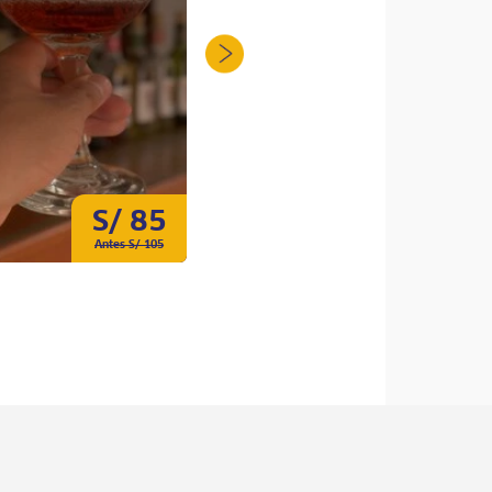
S/ 85
S/ 60
Antes S/ 105
Antes S/ 80