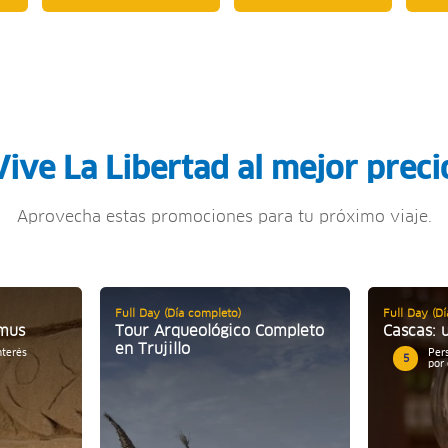
Vive La Libertad al mejor preci
Aprovecha estas promociones para tu próximo viaje.
Full Day (Día completo)
Full Day (D
imus
Tour Arqueológico Completo
Cascas: 
en Trujillo
nterés
Per
5
por 