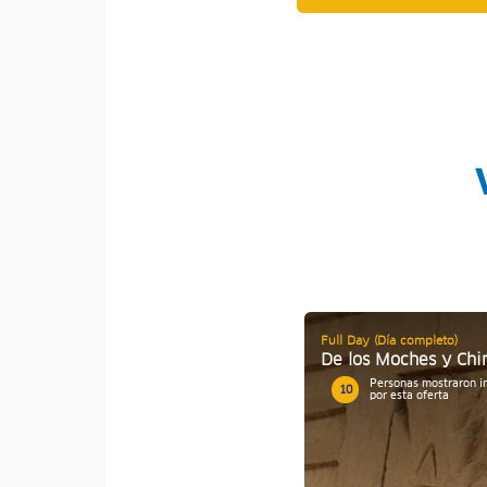
Full Day (Día completo)
De los Moches y Ch
Personas mostraron i
10
por esta oferta