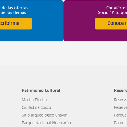
 de las ofertas
Conviérte
que los demás
Socio “Y tú qu
scribirme
Conoce 
Patrimonio Cultural
Reserv
Machu Picchu
Reserv
Ciudad de Cusco
Reserv
Sitio arqueológico Chavín
Parque
Parque Nacional Huascarán
Parque