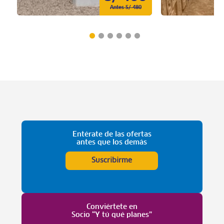
Antes S/ 480
Entérate de las ofertas
antes que los demás
Suscribirme
Conviértete en
Socio “Y tú qué planes”