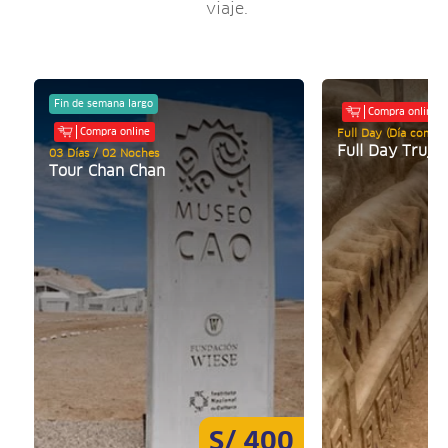
viaje.
Fin de semana largo
Compra online
Compra online
Full Day (Día comple
Full Day Trujil
03 Días / 02 Noches
Tour Chan Chan
S/ 400