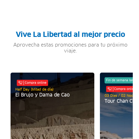
Vive La Libertad al mejor precio
Aprovecha estas promociones para tu próximo
viaje.
Fin de semana largo
Compra online
Compra online
Half Day (Mitad de día)
El Brujo y Dama de Cao
03 Días / 02 Noches
Tour Chan Cha