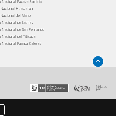
a Nacional Pacaya Samiria
 Nacional Huascarán
 Nacional del Manu
a Nacional de Lachay
a Nacional de San Fernando
 Nacional del Titicaca
a Nacional Pampa Galeras
Mapa de Sitio
Aviso Legal
Términos Legales