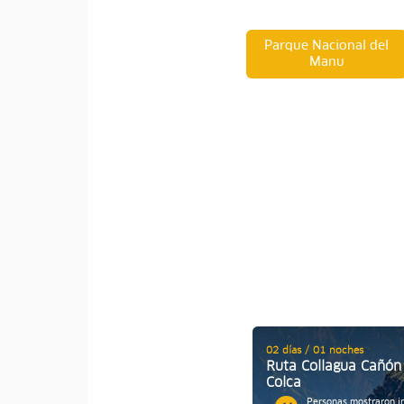
Parque Nacional del
Manu
02 días / 01 noches
Ruta Collagua Cañón
Colca
Personas mostraron i