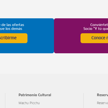
 de las ofertas
Conviérte
que los demás
Socio “Y tú qu
scribirme
Conoce 
Patrimonio Cultural
Reserv
Machu Picchu
Reserv