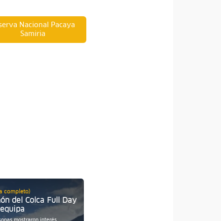
serva Nacional Pacaya
Samiria
ía completo)
Full Day (Día completo)
ón del Colca Full Day
Salinas FullDay desde
requipa
Arequipa
sonas mostraron interés