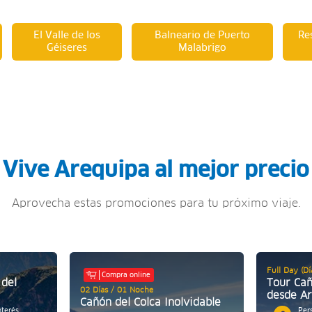
El Valle de los
Balneario de Puerto
Re
Géiseres
Malabrigo
Vive Arequipa al mejor precio
Aprovecha estas promociones para tu próximo viaje.
Full Day (D
Compra online
 del
Tour Cañ
02 Días / 01 Noche
desde A
Cañón del Colca Inolvidable
nterés
Per