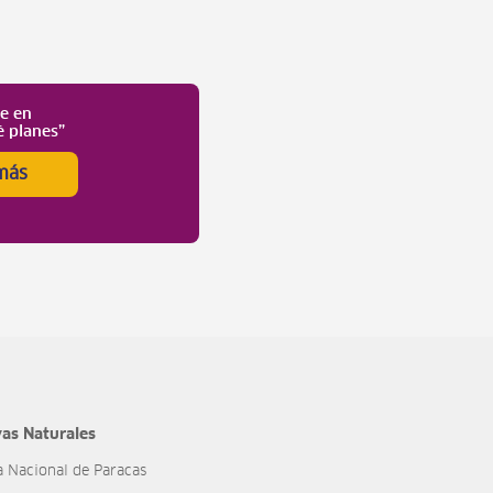
te en
é planes”
más
as Naturales
a Nacional de Paracas