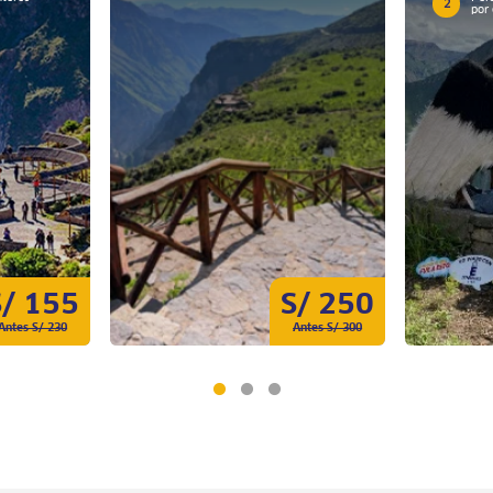
2
por 
S/ 155
S/ 250
Antes S/ 230
Antes S/ 300