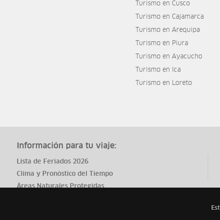
Turismo en Cusco
Turismo en Cajamarca
Turismo en Arequipa
Turismo en Piura
Turismo en Ayacucho
Turismo en Ica
Turismo en Loreto
Información para tu viaje:
Lista de Feriados 2026
Clima y Pronóstico del Tiempo
Áreas Naturales Protegidas
Est
Todos los derechos reservados
ytuqueplanes 2026