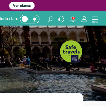
Ver planes
odo claro
2
Menú