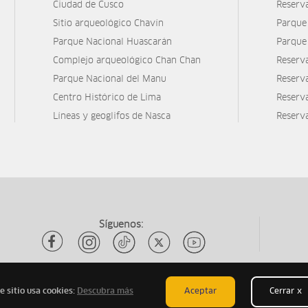
Ciudad de Cusco
Reserv
Sitio arqueológico Chavín
Parque
Parque Nacional Huascarán
Parque
Complejo arqueológico Chan Chan
Reserv
Parque Nacional del Manu
Reserv
Centro Histórico de Lima
Reserva
Líneas y geoglifos de Nasca
Reserv
Síguenos:
e sitio usa cookies:
Descubra más
Aceptar
Cerrar x