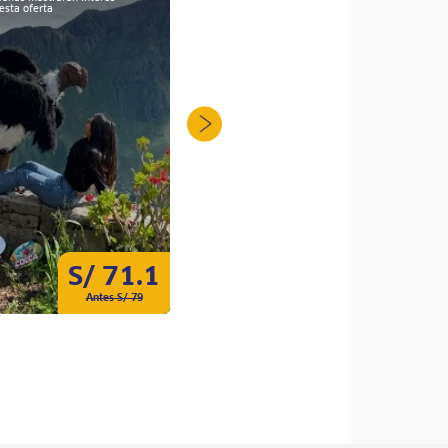
esta oferta
S/ 71.1
S/ 70
Antes S/ 79
Antes S/ 100