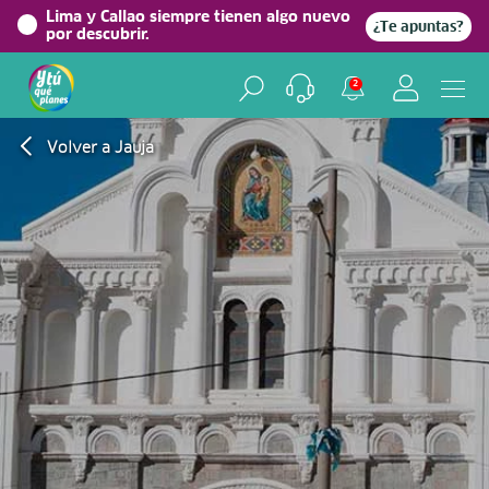
Lima y Callao siempre tienen algo nuevo
¿Te apuntas?
por descubrir.
2
Volver a Jauja