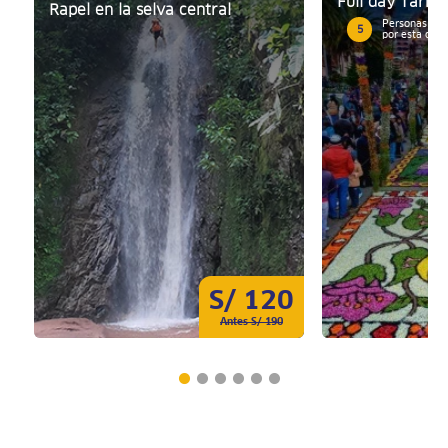
Full day Tarma
Rapel en la selva central
Personas mos
5
por esta ofer
S/ 120
Antes S/ 190