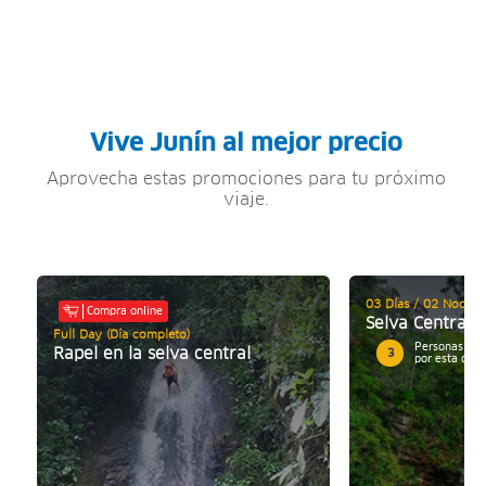
Vive Junín al mejor precio
Aprovecha estas promociones para tu próximo
viaje.
03 Días / 02 Noches
Compra online
Selva Central 
Full Day (Día completo)
Personas mos
Rapel en la selva central
3
por esta ofer