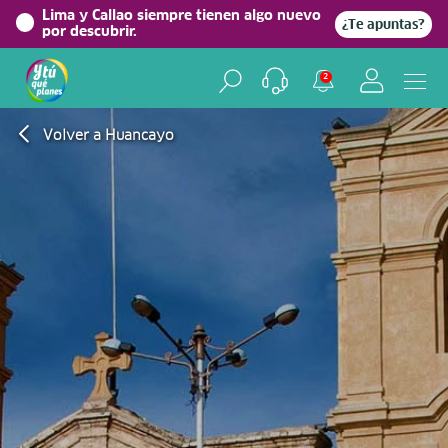
Lima y Callao siempre tienen algo nuevo
¿Te apuntas?
por descubrir.
2
Volver a Huancayo