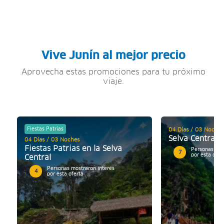
Vive Junín al mejor precio
Aprovecha estas promociones para tu próximo
viaje.
Fiestas Patrias
04 Días / 03 Noches
Selva Central 
04 Días / 03 Noches
Fiestas Patrias en la Selva
Personas mos
7
por esta ofer
Central
Personas mostraron interés
4
por esta oferta