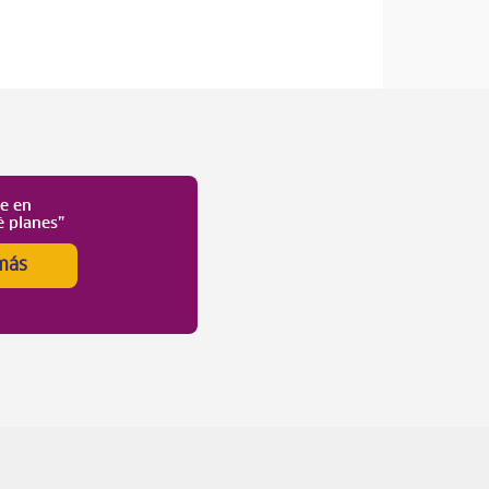
te en
é planes”
más