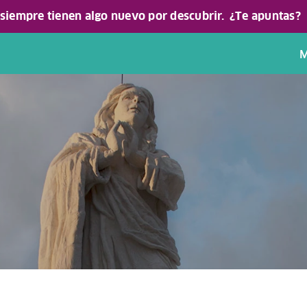
 siempre tienen algo nuevo por descubrir.
¿Te apuntas?
M