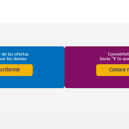
 de las ofertas
Conviérte
que los demás
Socio “Y tú qu
scribirme
Conoce 