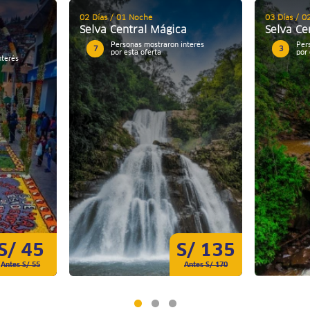
02 Días / 01 Noche
03 Días / 0
Selva Central Mágica
Selva Ce
Personas mostraron interés
Per
7
3
por esta oferta
por 
nterés
S/ 45
S/ 135
Antes S/ 55
Antes S/ 170