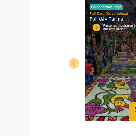
Fin de semana largo
Full Day (Día completo)
Full day Tarma
Personas mostraron i
5
por esta oferta