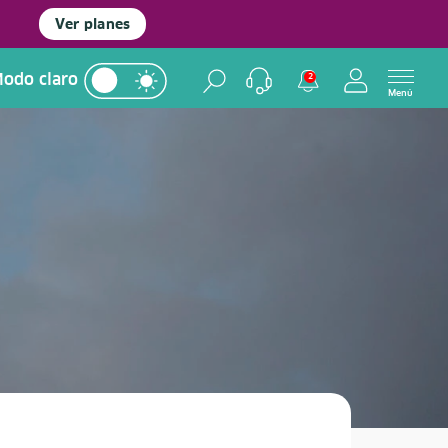
Ver planes
odo claro
2
Menú