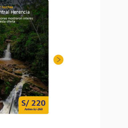
2 Noches
03 Días / 02 Noches
ntral Herencia
Perú: Vive una aventura
inolvidable en Satipo
sonas mostraron interés
esta oferta
Personas mostraron interés
7
por esta oferta
S/ 220
S/ 450
Antes S/ 260
Antes S/ 550