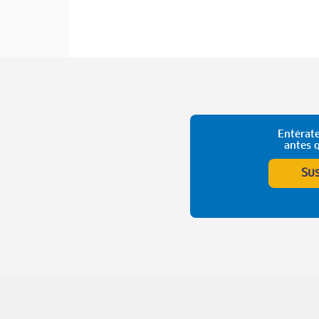
Entérate
antes 
Su