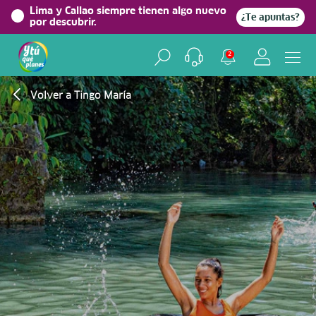
Lima y Callao siempre tienen algo nuevo
¿Te apuntas?
por descubrir.
2
Volver a Tingo María