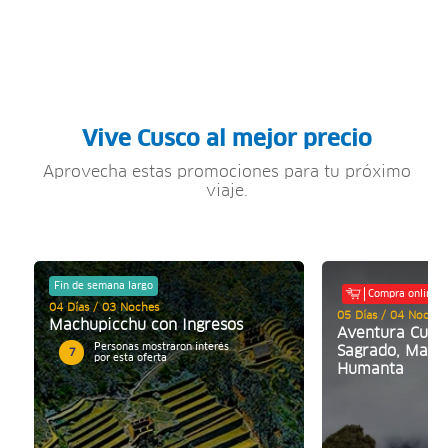
Vive Cusco al mejor precio
Aprovecha estas promociones para tu próximo
viaje.
Fin de semana largo
Compra online
04 Días / 03 Noches
05 Días / 04 Noches
Machupicchu con Ingresos
Aventura Cusco
Personas mostraron interés
Sagrado, Mach
7
por esta oferta
Humanta