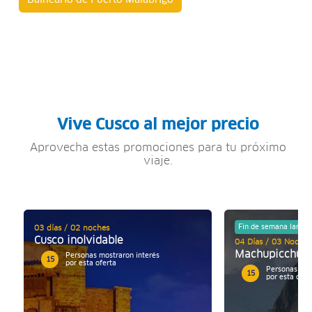
Balneario de Puerto Malabrigo
Vive Cusco al mejor precio
Aprovecha estas promociones para tu próximo
viaje.
Fin de semana largo
03 días / 02 noches
Cusco inolvidable
04 Días / 03 Noches
Machupicchu E
Personas mostraron interés
15
por esta oferta
Personas mos
15
por esta ofer