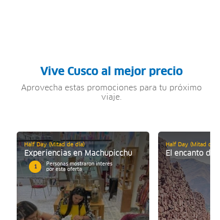
Vive Cusco al mejor precio
Aprovecha estas promociones para tu próximo
viaje.
Half Day (Mitad de día)
Half Day (Mitad de d
Experiencias en Machupicchu
El encanto del 
Personas mostraron interés
1
por esta oferta