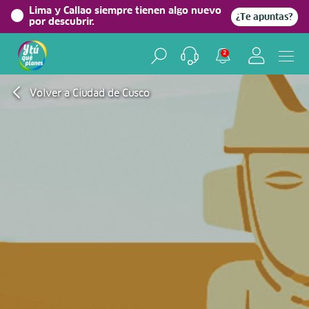
Lima y Callao siempre tienen algo nuevo
¿Te apuntas?
por descubrir.
2
Volver a Ciudad de Cusco