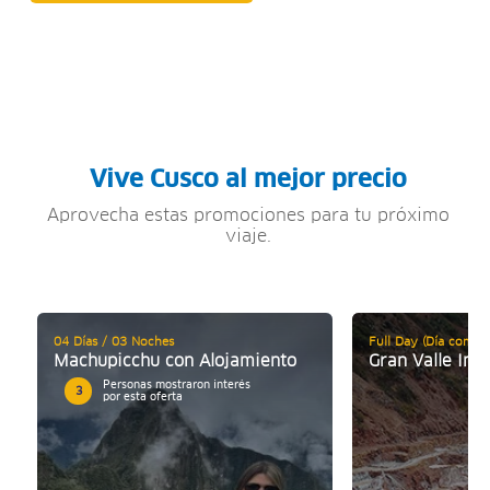
Vive Cusco al mejor precio
Aprovecha estas promociones para tu próximo
viaje.
04 Días / 03 Noches
Full Day (Día comple
Machupicchu con Alojamiento
Gran Valle Inc
Personas mostraron interés
3
por esta oferta