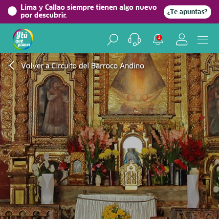
Lima y Callao siempre tienen algo nuevo
¿Te apuntas?
por descubrir.
2
Volver a Circuito del Barroco Andino