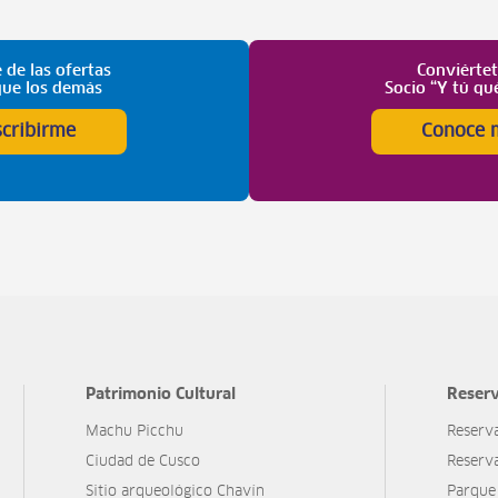
 de las ofertas
Conviérte
que los demás
Socio “Y tú qu
scribirme
Conoce 
Patrimonio Cultural
Reserv
Machu Picchu
Reserv
Ciudad de Cusco
Reserv
Sitio arqueológico Chavín
Parque