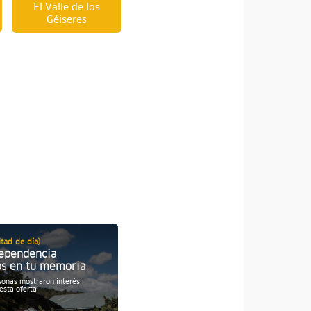
El Valle de los
Géiseres
tad de día)
02 Días / 01 Noche
dependencia
Turismo de Aventura en
os en tu memoria
Ayacucho
sonas mostraron interés
Personas mostraron interés
6
esta oferta
por esta oferta