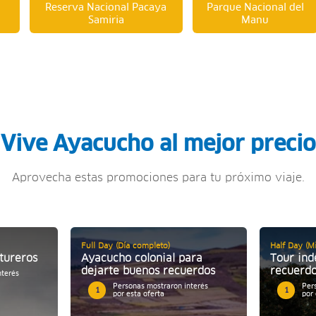
Reserva Nacional Pacaya
Parque Nacional del
Samiria
Manu
Vive Ayacucho al mejor precio
Aprovecha estas promociones para tu próximo viaje.
Full Day (Día completo)
Half Day (Mi
tureros
Ayacucho colonial para
Tour in
dejarte buenos recuerdos
recuerd
nterés
Personas mostraron interés
Per
1
1
por esta oferta
por 