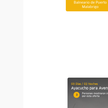
Balneario de Puerto
Malabrigo
03 Días / 02 Noches
Ayacucho para Aven
Personas mostraron i
3
por esta oferta