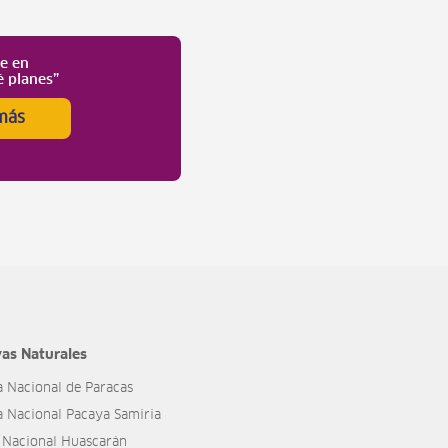
te en
é planes”
más
as Naturales
a Nacional de Paracas
a Nacional Pacaya Samiria
 Nacional Huascarán