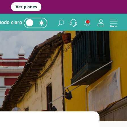
Ver planes
odo claro
2
Menú