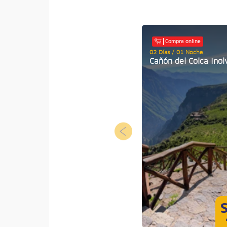
Compra online
02 Días / 01 Noche
Cañón del Colca Inol