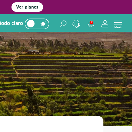
Ver planes
odo claro
2
Menú