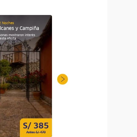
2 Noches
04 Días / 03 Noches
lcanes y Campiña
Arequipa Extrema
sonas mostraron interés
esta oferta
S/ 385
S/ 670
Antes S/ 470
Antes S/ 840