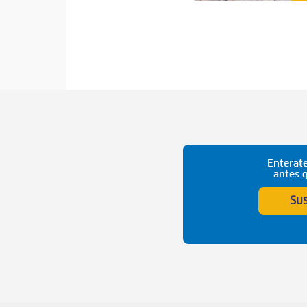
Entérate
antes 
Su