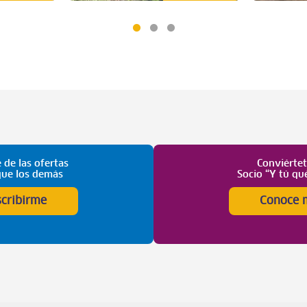
 de las ofertas
Conviérte
que los demás
Socio “Y tú qu
scribirme
Conoce 