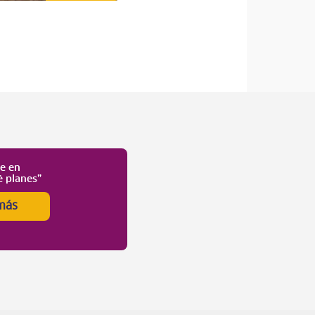
te en
é planes”
más