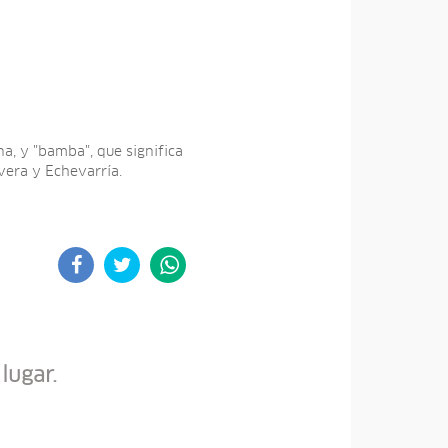
a, y "bamba", que significa
ivera y Echevarría.
lugar.