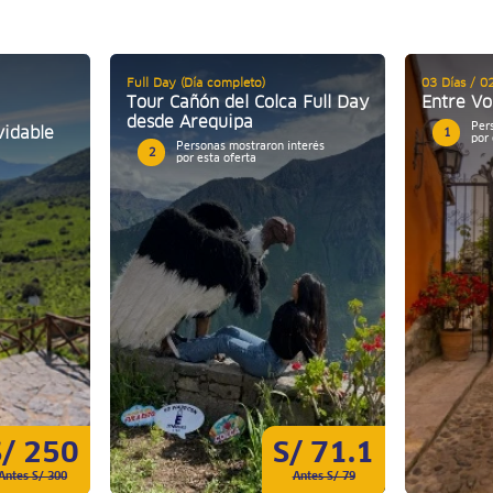
Full Day (Día completo)
03 Días / 0
Tour Cañón del Colca Full Day
Entre Vo
desde Arequipa
Per
vidable
1
por 
Personas mostraron interés
2
por esta oferta
S/ 250
S/ 71.1
Antes S/ 300
Antes S/ 79