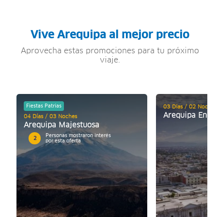
Vive Arequipa al mejor precio
Aprovecha estas promociones para tu próximo
viaje.
Fiestas Patrias
03 Días / 02 Noches
Arequipa Enca
04 Días / 03 Noches
Arequipa Majestuosa
Personas mostraron interés
2
por esta oferta