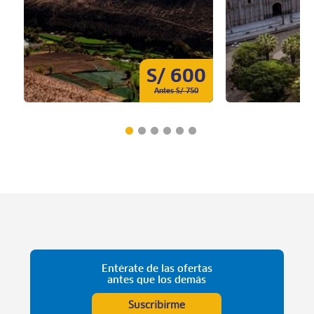
S/ 600
Antes S/ 750
Entérate de las ofertas
antes que los demás
Suscribirme