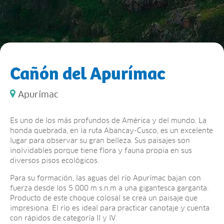
Cañón del Apurímac
Apurímac
Es uno de los más profundos de América y del mundo. La
honda quebrada, en la ruta Abancay-Cusco, es un excelente
lugar para observar su gran belleza. Sus paisajes son
inolvidables porque tiene flora y fauna propia en sus
diversos pisos ecológicos.
Para su formación, las aguas del río Apurímac bajan con
fuerza desde los 5 000 m s.n.m a una gigantesca garganta.
Producto de este choque colosal se crea un paisaje que
impresiona. El río es ideal para practicar canotaje y cuenta
con rápidos de categoría II y IV.