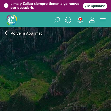
Lima y Callao siempre tienen algo nuevo
¿Te apuntas?
por descubrir.
2
Volver a Apurímac