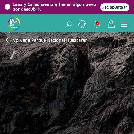
Lima y Callao siempre tienen algo nuevo
¿Te apuntas?
por descubrir.
2
Volver a Parque Nacional Huascarán