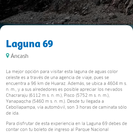
Laguna 69
Áncash
La mejor opción para visitar esta laguna de aguas color
celeste es a través de una agencia de viaje, pues se
encuentra a 96 km de Huaraz. Además, se ubica a 4604 m s.
n. m., y a sus alrededores es posible apreciar los nevados
Chacraraju (6112 m s. n. m.), Pisco (5752 m s. n. m.),
Yanapaqcha (5460 m s. n. m.). Desde tu llegada a
Cebollapampa, vía automóvil, son 3 horas de caminata sólo
de ida.
Para disfrutar de esta experiencia en la Laguna 69 debes de
contar con tu boleto de ingreso al Parque Nacional