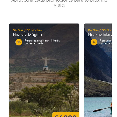
Aprovecha estas promociones para tu próximo
viaje.
04 Días / 03 Noches
04 Días / 03 Noches
Huaraz Mágico
Huaraz Maravi
Personas mostraron interés
Personas mos
18
6
por esta oferta
por esta ofer