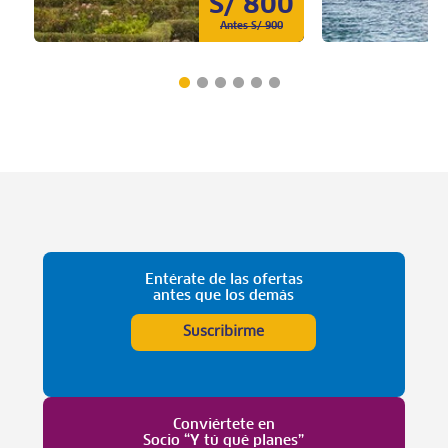
S/ 800
Antes S/ 900
Entérate de las ofertas
antes que los demás
Suscribirme
Conviértete en
Socio “Y tú qué planes”