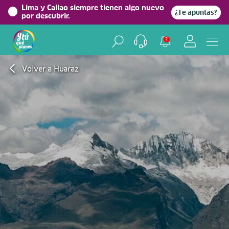
Lima y Callao siempre tienen algo nuevo
¿Te apuntas?
por descubrir.
2
Volver a Huaraz