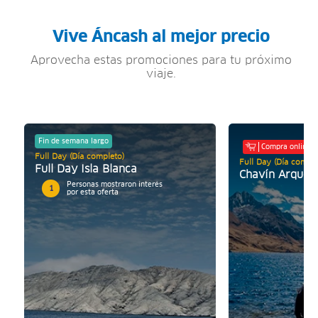
Vive Áncash al mejor precio
Aprovecha estas promociones para tu próximo
viaje.
Fin de semana largo
Compra online
Full Day (Día completo)
Full Day (Día comple
Full Day Isla Blanca
Chavín Arqueo
Personas mostraron interés
1
por esta oferta