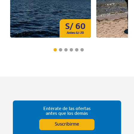
S/ 60
Antes S/ 70
Entérate de las ofertas
antes que los demás
Suscribirme