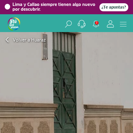
Lima y Callao siempre tienen algo nuevo
¿Te apuntas?
por descubrir.
2
Volver a Huaraz