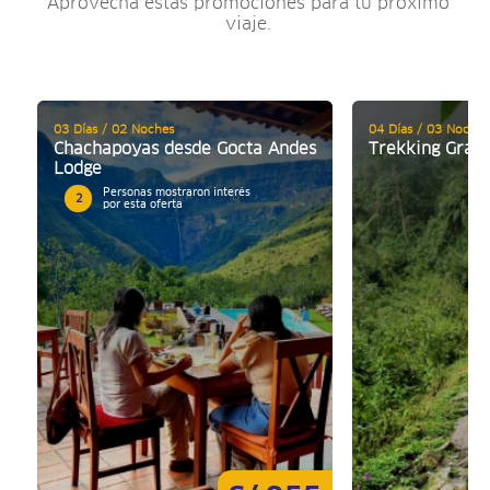
Aprovecha estas promociones para tu próximo
viaje.
03 Días / 02 Noches
04 Días / 03 Noches
Chachapoyas desde Gocta Andes
Trekking Gran 
Lodge
Personas mostraron interés
2
por esta oferta