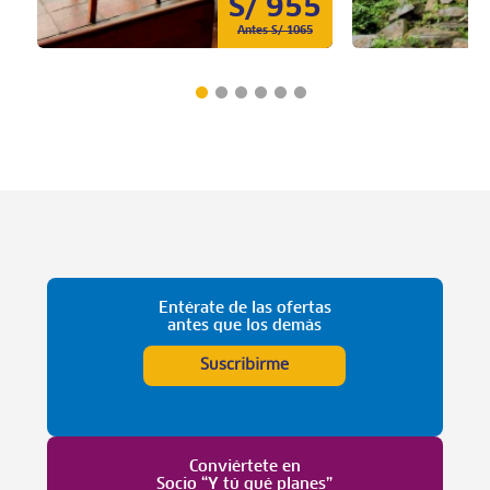
S/ 955
Antes S/ 1065
Entérate de las ofertas
antes que los demás
Suscribirme
Conviértete en
Socio “Y tú qué planes”