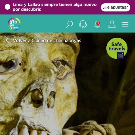
Lima y Callao siempre tienen algo nuevo
¿Te apuntas?
por descubrir.
2
Volver a Ciudad de Chachapoyas