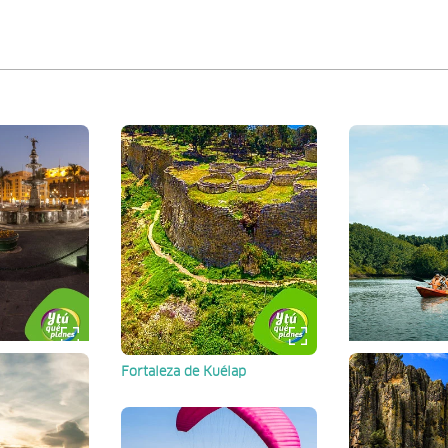
Fortaleza de Kuélap
Santuario Nacio
Manglares de 
Amazonas
Tumbes