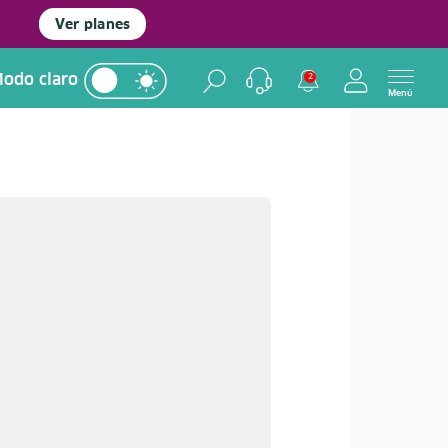
Ver planes
odo claro
2
Menú