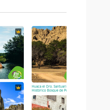
nal Los
Huaca el Oro. Santuario
Guacamayos e
Tumbes
Histórico Bosque de Pomac
Nacional de 
Lambayeque
Madre de 