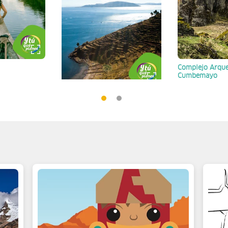
Complejo Arque
Cumbemayo
Cajamarca
Isla de Taquile
Puno